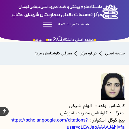
دانشگاه علوم پزشکی و خدمات بهداشتی درمانی لرستان
مرکز تحقیقات بالینی بیمارستان شهدای عشایر
شنبه 17 مرداد 1405
صفحه اصلی دانشگاه
en
ورود
صفحه اصلی
درباره مرکز
معرفی کارشناسان مرکز
کارشناس واحد : الهام شیخی
مدرک : کارشناس مدیریت آموزشی
پیچ گوگل اسکولار :
https://scholar.google.com/citations?
user=gLEwJaoAAAAJ&hl=fa