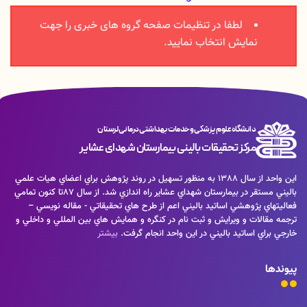
لطفا در تنظیمات صفحه گروه های خبری را جهت
نمایش انتخاب نمایید.
دانشگاه علوم پزشکی و خدمات بهداشتی درمانی لرستان
مرکز تحقیقات بالینی بیمارستان شهدای عشایر
اين واحد از سال 1388 به منظور تسهيل در روند پژوهش براي اعضاي هيات علمي
باليني مستقر در بيمارستان شهداي عشاير راه اندازي شد. از سال 87تا كنون تمامي
فعاليتهاي پژوهشي اساتيد باليني اعم از طرح هاي تحقيقاتي - مقاله نويسي –
ترجمه مقالات و ويرايش و ثبت نام در كنگره و همايش هاي بين المللي و داخلي و
خارجي براي اساتيد باليني در اين واحد انجام گرفت.
بیشتر
پیوندها