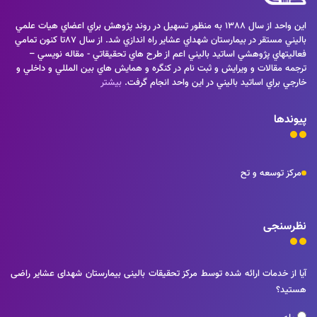
اين واحد از سال 1388 به منظور تسهيل در روند پژوهش براي اعضاي هيات علمي
باليني مستقر در بيمارستان شهداي عشاير راه اندازي شد. از سال 87تا كنون تمامي
فعاليتهاي پژوهشي اساتيد باليني اعم از طرح هاي تحقيقاتي - مقاله نويسي –
ترجمه مقالات و ويرايش و ثبت نام در كنگره و همايش هاي بين المللي و داخلي و
خارجي براي اساتيد باليني در اين واحد انجام گرفت.
بیشتر
پیوندها
مرکز توسعه و تح
نظرسنجی
آیا از خدمات ارائه شده توسط مرکز تحقیقات بالینی بیمارستان شهدای عشایر راضی
هستید؟