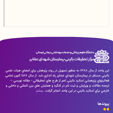
دانشگاه علوم پزشکی و خدمات بهداشتی درمانی لرستان
مرکز تحقیقات بالینی بیمارستان شهدای عشایر
اين واحد از سال 1388 به منظور تسهيل در روند پژوهش براي اعضاي هيات علمي
باليني مستقر در بيمارستان شهداي عشاير راه اندازي شد. از سال 87تا كنون تمامي
فعاليتهاي پژوهشي اساتيد باليني اعم از طرح هاي تحقيقاتي - مقاله نويسي –
ترجمه مقالات و ويرايش و ثبت نام در كنگره و همايش هاي بين المللي و داخلي و
خارجي براي اساتيد باليني در اين واحد انجام گرفت.
بیشتر
پیوندها